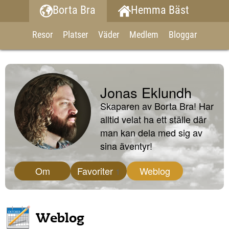
Borta Bra
Hemma Bäst
Resor
Platser
Väder
Medlem
Bloggar
Jonas Eklundh
Skaparen av Borta Bra! Har
alltid velat ha ett ställe där
man kan dela med sig av
sina äventyr!
Om
Favoriter
Weblog
1
Weblog