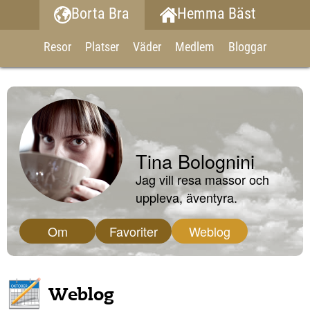
Borta Bra
Hemma Bäst
Resor
Platser
Väder
Medlem
Bloggar
Tina Bolognini
Jag vill resa massor och
uppleva, äventyra.
Om
Favoriter
Weblog
Weblog