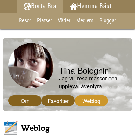
Borta Bra
Hemma Bäst
Resor
Platser
Väder
Medlem
Bloggar
Tina Bolognini
Jag vill resa massor och
uppleva, äventyra.
Om
Favoriter
Weblog
Weblog