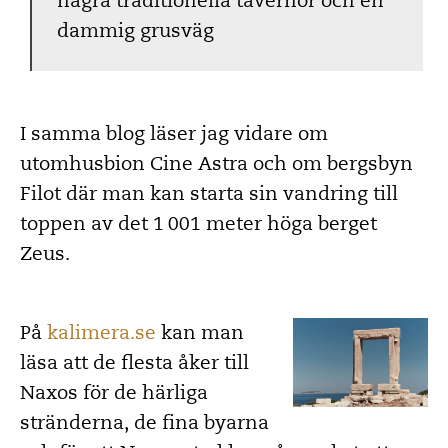
några traditionella tavernor och en
dammig grusväg
I samma blog läser jag vidare om
utomhusbion Cine Astra och om bergsbyn
Filot där man kan starta sin vandring till
toppen av det 1 001 meter höga berget
Zeus.
På
kalimera.se
kan man
läsa att de flesta åker till
Naxos för de härliga
stränderna, de fina byarna